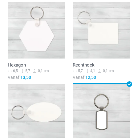
Hexagon
Rechthoek
6,5
5,7
5,7
4,1
0,1 cm
0,1 cm
Vanaf
13,50
Vanaf
12,50