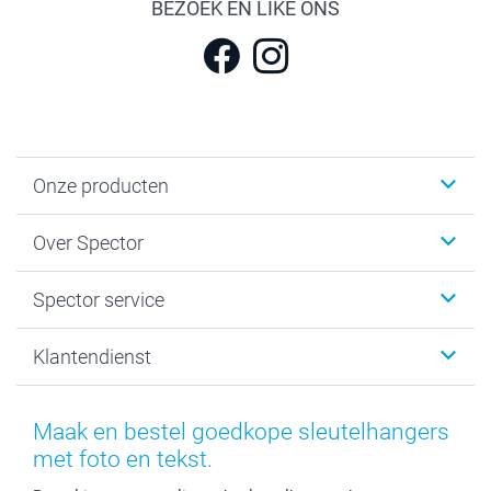
BEZOEK EN LIKE ONS
Onze producten
Fotokalenders & Fotoagenda's
Over Spector
Kaartjes
Fotogeschenken
Spector
Spector service
Fotoboeken
Sitemap
Canvas & Wanddecoratie
Voorwaarden
Jouw fotograaf
Klantendienst
Fotoprints, Fotoposter & Fotoalbum met fotoprints
Privacybeleid
smartbonus
MyNameBook
Cookiebeleid
Prijslijst
information.nl@spector.be
Fotokaders, Decoratie en Snoepjes
Mijn orderstatus
Maak en bestel goedkope sleutelhangers
Smartphone cases
met foto en tekst.
Stickers en Etiketten