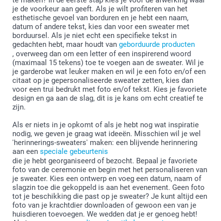
je de voorkeur aan geeft. Als je wilt profiteren van het
Wassen:
62,5 cm
esthetische gevoel van borduren en je hebt een naam,
Droogkast:
datum of andere tekst, kies dan voor een sweater met
Strijken:
XL
borduursel. Als je niet echt een specifieke tekst in
gedachten hebt, maar houdt van
Bleken:
geborduurde producten
72 cm
, overweeg dan om een letter of een inspirerend woord
Stomen:
(maximaal 15 tekens) toe te voegen aan de sweater. Wil je
je garderobe wat leuker maken en wil je een foto en/of een
62 cm
citaat op je gepersonaliseerde sweater zetten, kies dan
voor een trui bedrukt met foto en/of tekst. Kies je favoriete
63,5 cm
design en ga aan de slag, dit is je kans om echt creatief te
zijn.
Als er niets in je opkomt of als je hebt nog wat inspiratie
nodig, we geven je graag wat ideeën. Misschien wil je wel
'herinnerings-sweaters' maken: een blijvende herinnering
aan een
speciale gebeurtenis
die je hebt georganiseerd of bezocht. Bepaal je favoriete
foto van de ceremonie en begin met het personaliseren van
je sweater. Kies een ontwerp en voeg een datum, naam of
slagzin toe die gekoppeld is aan het evenement. Geen foto
tot je beschikking die past op je sweater? Je kunt altijd een
foto van je krachtdier downloaden of gewoon een van je
huisdieren toevoegen. We wedden dat je er genoeg hebt!