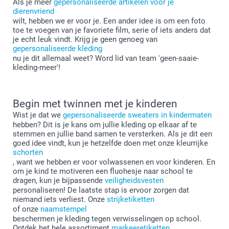
Als je meer
gepersonaliseerde artikelen voor je
dierenvriend
wilt, hebben we er voor je. Een ander idee is om een foto
toe te voegen van je favoriete film, serie of iets anders dat
je echt leuk vindt. Krijg je geen genoeg van
gepersonaliseerde kleding
nu je dit allemaal weet? Word lid van team 'geen-saaie-
kleding-meer'!
Begin met twinnen met je kinderen
Wist je dat we
gepersonaliseerde sweaters in kindermaten
hebben? Dit is je kans om jullie kleding op elkaar af te
stemmen en jullie band samen te versterken. Als je dit een
goed idee vindt, kun je hetzelfde doen met onze kleurrijke
schorten
, want we hebben er voor volwassenen en voor kinderen. En
om je kind te motiveren een fluohesje naar school te
dragen, kun je bijpassende
veiligheidsvesten
personaliseren! De laatste stap is ervoor zorgen dat
niemand iets verliest. Onze
strijketiketten
of onze
naamstempel
beschermen je kleding tegen verwisselingen op school.
Ontdek het hele assortiment
markeeretiketten