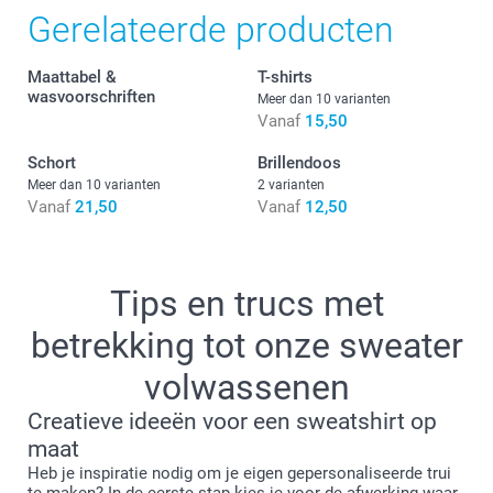
Gerelateerde producten
S
Maattabel &
T-shirts
66 cm
wasvoorschriften
Meer dan 10 varianten
Vanaf
15,50
51,5 cm
Schort
Brillendoos
60,5 cm
Meer dan 10 varianten
2 varianten
Vanaf
21,50
Vanaf
12,50
M
68 cm
Tips en trucs met
55 cm
betrekking tot onze sweater
61,5 cm
volwassenen
L
Creatieve ideeën voor een sweatshirt op
70 cm
maat
Heb je inspiratie nodig om je eigen gepersonaliseerde trui
58,5 cm
te maken? In de eerste stap kies je voor de afwerking waar