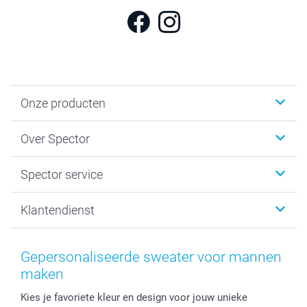
Onze producten
Fotokalenders & Fotoagenda's
Over Spector
Kaartjes
Fotogeschenken
Spector
Spector service
Fotoboeken
Sitemap
Canvas & Wanddecoratie
Voorwaarden
Jouw fotograaf
Klantendienst
Fotoprints, Fotoposter & Fotoalbum met fotoprints
Privacybeleid
smartbonus
MyNameBook
Cookiebeleid
Prijslijst
information.nl@spector.be
Fotokaders, Decoratie en Snoepjes
Mijn orderstatus
Gepersonaliseerde sweater voor mannen
Smartphone cases
maken
Stickers en Etiketten
Kies je favoriete kleur en design voor jouw unieke